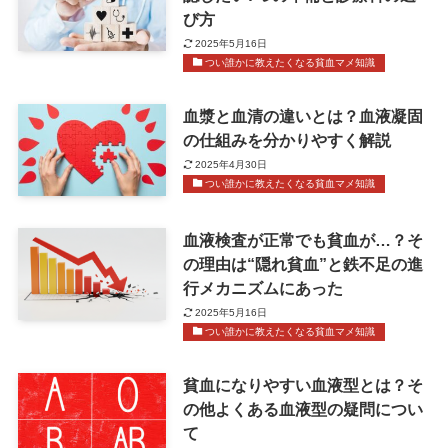
び方
2025年5月16日
つい誰かに教えたくなる貧血マメ知識
血漿と血清の違いとは？血液凝固
の仕組みを分かりやすく解説
2025年4月30日
つい誰かに教えたくなる貧血マメ知識
血液検査が正常でも貧血が…？そ
の理由は“隠れ貧血”と鉄不足の進
行メカニズムにあった
2025年5月16日
つい誰かに教えたくなる貧血マメ知識
貧血になりやすい血液型とは？そ
の他よくある血液型の疑問につい
て