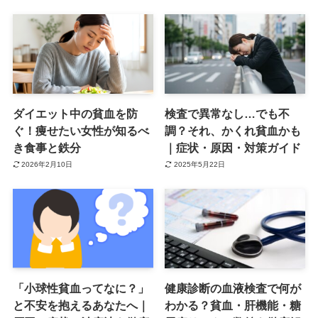
ダイエット中の貧血を防
検査で異常なし…でも不
ぐ！痩せたい女性が知るべ
調？それ、かくれ貧血かも
き食事と鉄分
｜症状・原因・対策ガイド
2026年2月10日
2025年5月22日
「小球性貧血ってなに？」
健康診断の血液検査で何が
と不安を抱えるあなたへ｜
わかる？貧血・肝機能・糖