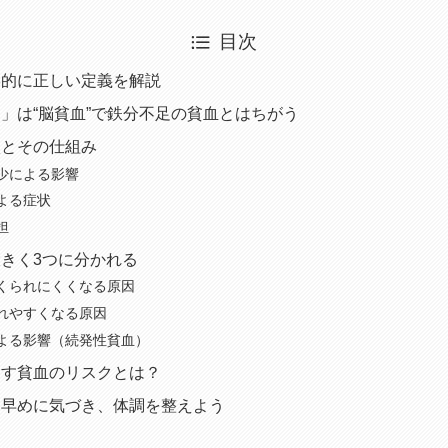
目次
学的に正しい定義を解説
」は“脳貧血”で鉄分不足の貧血とはちがう
状とその仕組み
少による影響
よる症状
担
きく3つに分かれる
くられにくくなる原因
れやすくなる原因
よる影響（続発性貧血）
こす貧血のリスクとは？
に早めに気づき、体調を整えよう