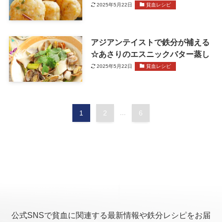
2025年5月22日
貧血レシピ
アジアンテイストで鉄分が補える
☆あさりのエスニックバター蒸し
2025年5月22日
貧血レシピ
1
2
...
6
公式SNSで貧血に関連する最新情報や鉄分レシピをお届