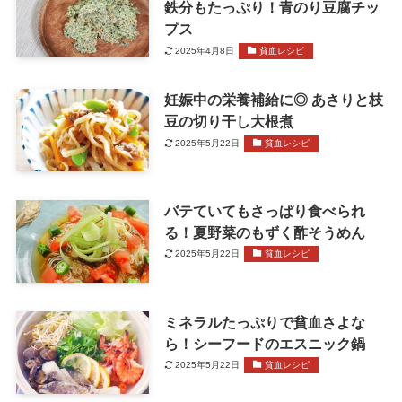
鉄分もたっぷり！青のり豆腐チッ
プス
2025年4月8日
貧血レシピ
妊娠中の栄養補給に◎ あさりと枝
豆の切り干し大根煮
2025年5月22日
貧血レシピ
バテていてもさっぱり食べられ
る！夏野菜のもずく酢そうめん
2025年5月22日
貧血レシピ
ミネラルたっぷりで貧血さよな
ら！シーフードのエスニック鍋
2025年5月22日
貧血レシピ