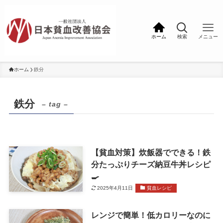
ホーム
検索
メニュー
ホーム
鉄分
鉄分
– tag –
【貧血対策】炊飯器でできる！鉄
分たっぷりチーズ納豆牛丼レシピ
🍳
2025年4月11日
貧血レシピ
レンジで簡単！低カロリーなのに