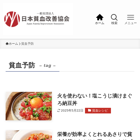
ホーム
検索
メニュー
ホーム
貧血予防
貧血予防
– tag –
火を使わない！塩こうじ漬けまぐ
ろ納豆丼
2025年5月22日
貧血レシピ
栄養が効率よくとれるあさりで貧