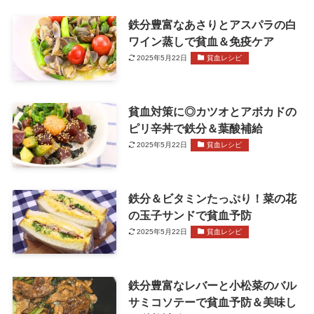
鉄分豊富なあさりとアスパラの白
ワイン蒸しで貧血＆免疫ケア
2025年5月22日
貧血レシピ
貧血対策に◎カツオとアボカドの
ピリ辛丼で鉄分＆葉酸補給
2025年5月22日
貧血レシピ
鉄分＆ビタミンたっぷり！菜の花
の玉子サンドで貧血予防
2025年5月22日
貧血レシピ
鉄分豊富なレバーと小松菜のバル
サミコソテーで貧血予防＆美味し