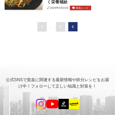
く栄養補給
2025年5月22日
貧血レシピ
1
...
5
6
公式SNSで貧血に関連する最新情報や鉄分レシピをお届
け中！フォローして正しい知識と対策を！