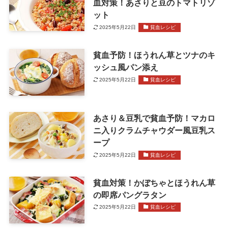
血対策！あさりと豆のトマトリゾ
ット
2025年5月22日
貧血レシピ
貧血予防！ほうれん草とツナのキ
ッシュ風パン添え
2025年5月22日
貧血レシピ
あさり＆豆乳で貧血予防！マカロ
ニ入りクラムチャウダー風豆乳ス
ープ
2025年5月22日
貧血レシピ
貧血対策！かぼちゃとほうれん草
の即席パングラタン
2025年5月22日
貧血レシピ