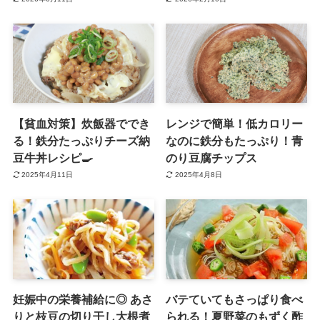
【貧血対策】炊飯器ででき
レンジで簡単！低カロリー
る！鉄分たっぷりチーズ納
なのに鉄分もたっぷり！青
豆牛丼レシピ🍳
のり豆腐チップス
2025年4月11日
2025年4月8日
妊娠中の栄養補給に◎ あさ
バテていてもさっぱり食べ
りと枝豆の切り干し大根煮
られる！夏野菜のもずく酢