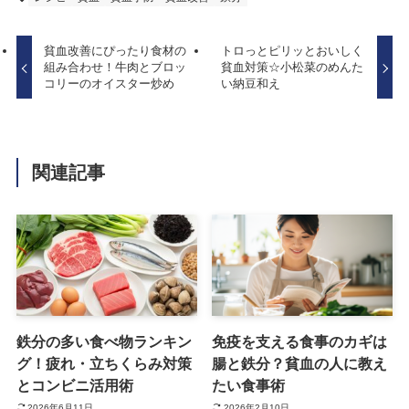
貧血改善にぴったり食材の
トロっとピリッとおいしく
組み合わせ！牛肉とブロッ
貧血対策☆小松菜のめんた
コリーのオイスター炒め
い納豆和え
関連記事
鉄分の多い食べ物ランキン
免疫を支える食事のカギは
グ！疲れ・立ちくらみ対策
腸と鉄分？貧血の人に教え
とコンビニ活用術
たい食事術
2026年6月11日
2026年2月10日